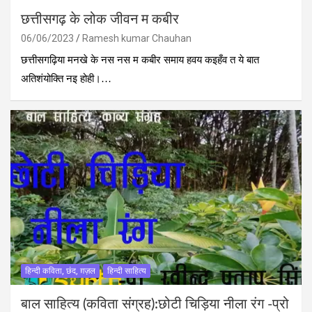
छत्तीसगढ़ के लोक जीवन म कबीर
06/06/2023
Ramesh kumar Chauhan
छत्तीसगढ़िया मनखे के नस नस म कबीर समाय हवय कइहँव त ये बात
अतिशंयोक्ति नइ होही।…
हिन्दी कविता, छंद, ग़ज़ल
हिन्दी साहित्य
बाल साहित्य (कविता संग्रह):छोटी चिड़िया नीला रंग -प्रो