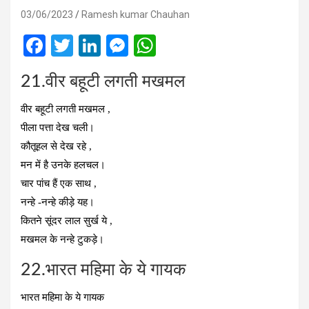
03/06/2023
Ramesh kumar Chauhan
F
T
Li
M
W
a
wi
n
es
h
21.वीर बहूटी लगती मखमल
ce
tt
ke
se
at
b
er
dI
n
s
वीर बहूटी लगती मखमल ,
o
n
g
A
पीला पत्ता देख चली।
कौतूहल से देख रहे ,
o
er
p
मन में है उनके हलचल।
k
p
चार पांच हैं एक साथ ,
नन्हे -नन्हे कीड़े यह।
कितने सूंदर लाल सुर्ख ये ,
मखमल के नन्हे टुकड़े।
22.भारत महिमा के ये गायक
भारत महिमा के ये गायक