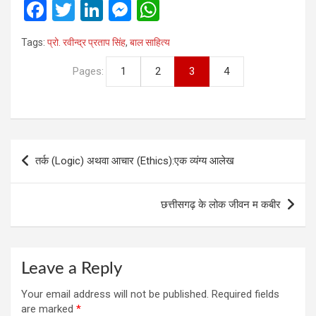
F
T
Li
M
W
a
wi
n
es
h
Tags:
प्रो. रवीन्द्र प्रताप सिंह
,
बाल साहित्‍य
ce
tt
ke
se
at
b
er
dI
n
s
Pages:
1
2
3
4
o
n
g
A
o
er
p
k
p
Post
तर्क (Logic) अथवा आचार (Ethics):एक व्यंग्य आलेख
navigation
छत्तीसगढ़ के लोक जीवन म कबीर
Leave a Reply
Your email address will not be published.
Required fields
are marked
*