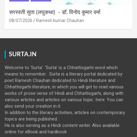
सरस्वती सुता (लघुकथा) ​- डॉ. विनोद कुमार वर्मा
08/07/2026
Ramesh kumar Chauhan
SURTA.IN
Welcome to ‘Surta’. ‘Surta’ is a Chhattisgarhi word which
means to remember . Surta is a literary portal dedicated by
poet Ramesh Chauhan dedicated to Hindi literature and
Chhattisgarhi literature, in which you will get to read various
works of prose verse of Hindi and Chhattisgarhi, along with
various articles and articles on various topic here. You can
also send your creation in it.
In addition to the literary activities, articles on contemporary
topics are being published.
He is also serving as a Hindi content writer. Also available
online for eBook and hardbook