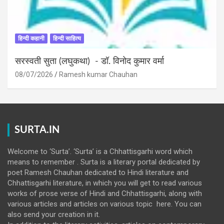
हिन्दी कहानी
हिन्दी साहित्य
सरस्वती सुता (लघुकथा) ​- डॉ. विनोद कुमार वर्मा
08/07/2026
Ramesh kumar Chauhan
SURTA.IN
Welcome to ‘Surta’. ‘Surta’ is a Chhattisgarhi word which
means to remember . Surta is a literary portal dedicated by
poet Ramesh Chauhan dedicated to Hindi literature and
Chhattisgarhi literature, in which you will get to read various
works of prose verse of Hindi and Chhattisgarhi, along with
various articles and articles on various topic here. You can
also send your creation in it.