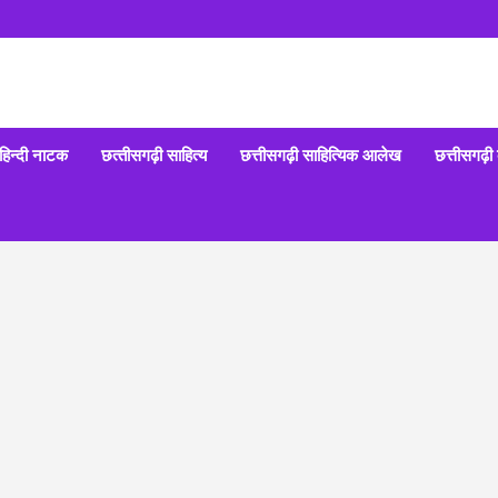
हिन्‍दी नाटक
छत्‍तीसगढ़ी साहित्‍य
छत्तीसगढ़ी साहित्यिक आलेख
छत्तीसगढ़ी