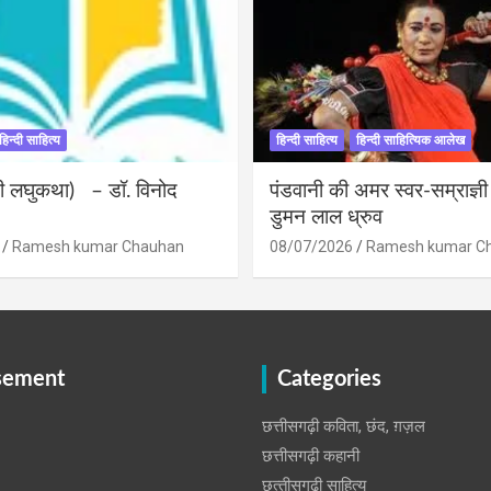
हिन्दी साहित्य
हिन्दी साहित्य
हिन्दी साहित्यिक आलेख
ंदी लघुकथा) – डॉ. विनोद
पंडवानी की अमर स्वर-सम्राज्ञ
डुमन लाल ध्रुव
Ramesh kumar Chauhan
08/07/2026
Ramesh kumar C
sement
Categories
छत्तीसगढ़ी कविता, छंद, ग़ज़ल
छत्तीसगढ़ी कहानी
छत्‍तीसगढ़ी साहित्‍य