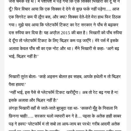
जैसे चमक रहे थे। मैं पशोपेश में पड़ गया कि एक सिक्का भिखारी को दूँ या न
दूँ? फिर विचार आया कि एक सिक्का दे देने से कुछ फर्क नहीं पड़ेगा…. आज
एक सिगरेट कम पी लूँगा बस, और क्या? ​सिक्का देते-देते मेरा हाथ फिर ठिठक
गया। मुझे याद आया कि प्लेटफॉर्म टिकट का रेट सरकार ने पाँच से बढ़ाकर
दस रुपिया कर दिया है! यह अप्रैल 2015 की बात है। भिखारी को पाँच रुपिया
दे दूँगा तो प्लेटफॉर्म टिकट के लिए चिल्हर कम पड़ जाएँगे। मेरे पर्स में इसके
अलावा केवल पाँच सौ का एक नोट और था। मैंने भिखारी से कहा- ‘आगे बढ़
भाई, चिल्हर नहीं है!’
​भिखारी तुरंत बोला- ‘काहे अइसन बोलत हव साहब, आपके हथेली म तो चिल्हर
पैसा हावय!’
‘नहीं भाई, इस पैसे से प्लेटफॉर्म टिकट खरीदूँगा। अब तो रेट बढ़ गया है न!
इसके अलावा और चिल्हर नहीं है!’
लंगड़ा भिखारी वहाँ से जाते-जाते बुदबुदा रहा था- ‘काकरो मुँहु के निवाला नि
छिनना चाही!…. सरकार घलो व्यापारी बन गे हे… पइसा के अतेक हाही काबर
पड़ गे हवय? प्लेटफॉर्म मं तो सबो ला आय-जाय बर परथे! गरीब आदमी अतेक