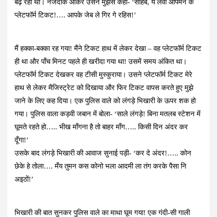
बढ़ रहा था। नजदीक आकर उसने मुझसे कहा- ‘साहब, ये लेवा आपमन के
प्लेटफॉर्म टिकट!…. आपके जेब ले गिर गे रहिस!’
मैं हक्का-बक्का रह गया! मैंने टिकट हाथ में लेकर देखा – वह प्लेटफॉर्म टिकट
ही था और पाँच मिनट पहले ही खरीदा गया था! उसमें समय अंकित था।
प्लेटफॉर्म टिकट देखकर वह टीसी मुस्कुराया। उसने प्लेटफॉर्म टिकट मेरे
हाथ से लेकर मैजिस्ट्रेट को दिखाया और फिर टिकट वापस करते हुए मुझे
जाने के लिए कह दिया। ​एक पुलिस वाले को लंगड़े भिखारी के ऊपर शक हो
गया। पुलिस वाला कड़वी जबान में बोला- ‘साले लंगड़े! बिना मतलब स्टेशन में
घूमते रहते हो….. भीख माँगना है तो बाहर माँग….. किसी दिन अंदर कर
दूँगा!’
उसके बाद लंगड़े भिखारी की आवाज सुनाई पड़ी- ‘कर दे अंदर!….. कोन
छेके हे तोला…. मँय तुमन कस कोनो भला आदमी ला तंग करके पैसा नि
अइठों!’
भिखारी की बात सुनकर पुलिस वाले का माथा घूम गया! एक गंदी-सी गाली