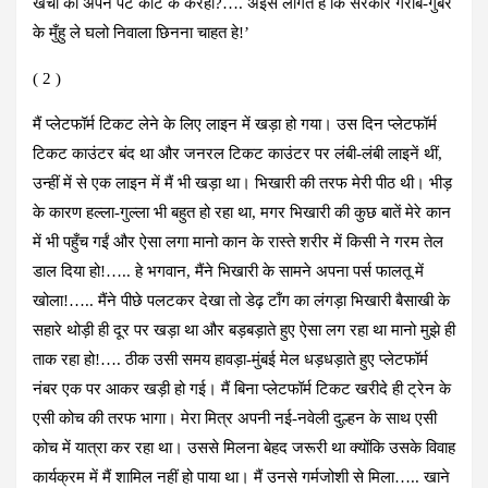
खर्चा का अपन पेट काट के करही?…. अइसे लागत हे कि सरकार गरीब-गुबर
के मुँहु ले घलो निवाला छिनना चाहत हे!’
( 2 )
मैं प्लेटफॉर्म टिकट लेने के लिए लाइन में खड़ा हो गया। उस दिन प्लेटफॉर्म
टिकट काउंटर बंद था और जनरल टिकट काउंटर पर लंबी-लंबी लाइनें थीं,
उन्हीं में से एक लाइन में मैं भी खड़ा था। भिखारी की तरफ मेरी पीठ थी। भीड़
के कारण हल्ला-गुल्ला भी बहुत हो रहा था, मगर भिखारी की कुछ बातें मेरे कान
में भी पहुँच गईं और ऐसा लगा मानो कान के रास्ते शरीर में किसी ने गरम तेल
डाल दिया हो!….. हे भगवान, मैंने भिखारी के सामने अपना पर्स फालतू में
खोला!….. मैंने पीछे पलटकर देखा तो डेढ़ टाँग का लंगड़ा भिखारी बैसाखी के
सहारे थोड़ी ही दूर पर खड़ा था और बड़बड़ाते हुए ऐसा लग रहा था मानो मुझे ही
ताक रहा हो!…. ठीक उसी समय हावड़ा-मुंबई मेल धड़धड़ाते हुए प्लेटफॉर्म
नंबर एक पर आकर खड़ी हो गई। मैं बिना प्लेटफॉर्म टिकट खरीदे ही ट्रेन के
एसी कोच की तरफ भागा। मेरा मित्र अपनी नई-नवेली दुल्हन के साथ एसी
कोच में यात्रा कर रहा था। उससे मिलना बेहद जरूरी था क्योंकि उसके विवाह
कार्यक्रम में मैं शामिल नहीं हो पाया था। मैं उनसे गर्मजोशी से मिला….. खाने