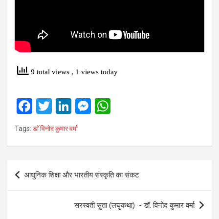
9 total views
, 1 views today
F
T
Li
M
W
a
wi
n
es
h
Tags:
डाॅ विनोद कुमार वर्मा
ce
tt
ke
se
at
b
er
dI
n
s
o
n
g
A
Post
आधुनिक शिक्षा और भारतीय संस्कृति का संकट
o
er
p
navigation
k
p
सरस्वती सुता (लघुकथा) ​- डॉ. विनोद कुमार वर्मा