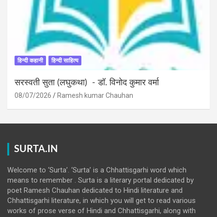
हिन्दी कहानी
हिन्दी साहित्य
सरस्वती सुता (लघुकथा) ​- डॉ. विनोद कुमार वर्मा
08/07/2026
Ramesh kumar Chauhan
SURTA.IN
Welcome to ‘Surta’. ‘Surta’ is a Chhattisgarhi word which
means to remember . Surta is a literary portal dedicated by
poet Ramesh Chauhan dedicated to Hindi literature and
Chhattisgarhi literature, in which you will get to read various
works of prose verse of Hindi and Chhattisgarhi, along with