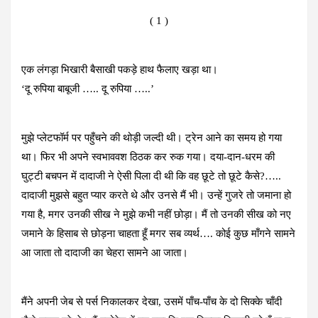
a
wi
n
es
h
​( 1 )
ce
tt
ke
se
at
b
er
dI
n
s
o
n
g
A
एक लंगड़ा भिखारी बैसाखी पकड़े हाथ फैलाए खड़ा था।
‘दू रुपिया बाबूजी ….. दू रुपिया …..’
o
er
p
k
p
मुझे प्लेटफॉर्म पर पहुँचने की थोड़ी जल्दी थी। ट्रेन आने का समय हो गया
था। फिर भी अपने स्वभाववश ठिठक कर रुक गया। दया-दान-धरम की
घुट्टी बचपन में दादाजी ने ऐसी पिला दी थी कि वह छूटे तो छूटे कैसे?…..
दादाजी मुझसे बहुत प्यार करते थे और उनसे मैं भी। उन्हें गुजरे तो जमाना हो
गया है, मगर उनकी सीख ने मुझे कभी नहीं छोड़ा। मैं तो उनकी सीख को नए
जमाने के हिसाब से छोड़ना चाहता हूँ मगर सब व्यर्थ…. कोई कुछ माँगने सामने
आ जाता तो दादाजी का चेहरा सामने आ जाता।
मैंने अपनी जेब से पर्स निकालकर देखा, उसमें पाँच-पाँच के दो सिक्के चाँदी