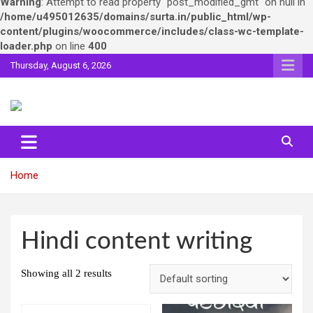
Warning
: Attempt to read property "post_modified_gmt" on null in
/home/u495012635/domains/surta.in/public_html/wp-
content/plugins/woocommerce/includes/class-wc-template-
loader.php
on line
400
Skip
Thursday, August 6, 2026
to
content
Sahitya ki Dharohar
Surta
Home
Hindi content writing
Showing all 2 results