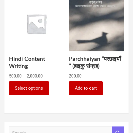
Hindi Content
Parchhaiyan “परछाइयाँ
Writing
” (हाइकु संग्रह)
Price
500.00
–
2,000.00
200.00
range:
This
₹500.00
Select options
Add to cart
product
through
has
₹2,000.00
multiple
variants.
The
options
may
S