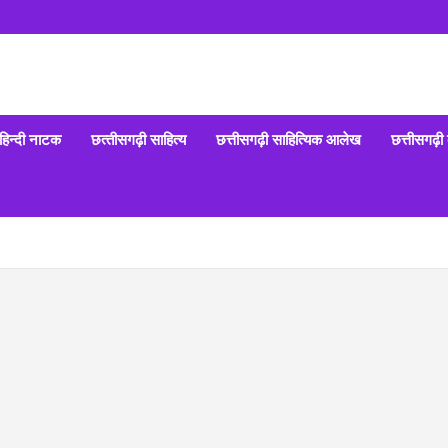
हिन्‍दी नाटक
छत्‍तीसगढ़ी साहित्‍य
छत्तीसगढ़ी साहित्यिक आलेख
छत्तीसगढ़ी