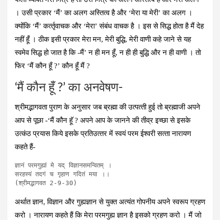
। उसी प्रकार ‘मैं’ का अलग अस्तित्‍व है और ‘मेरा या मेरी’ का अलग ।
क्‍योंकि ‘मैं’ कर्त्‍तृवाचक और ‘मेरा’ संबंध वाचक है । इस से सिद्ध होता है मैं देह
नहीं हूँ । ठीक इसी प्रकार मेरा मन, मेरी बुद्धि, मेरी वाणी कहे जाने से यह
स्‍वमेव सिद्ध हो जात है कि -मैं’ न ही मन हूँ, न ही ही बुद्धि और न ही वाणी । तो
फिर ‘मैं कौन हूँ ?’ कौन हूँ मैं ?
‘मैं कौन हूँ ?’ का अनवेषण-
श्रीमद्भागवता पुराण के अनुसार जब ब्रह्मा की उत्‍पत्‍ती हुई तो ब्रह्माजी अपने
आप से पूछा -‘मैं कौन हूॅ ? अपने आप के जानने की तीव्र इच्‍छा से इसके
उत्‍कंठ प्रयास किये इसके प्रतिउत्‍तर में स्‍वयं परम ईश्‍वरी सत्‍ता नारायण
कहते हैं-
ज्ञानं परमगुह्यां मे यद् विज्ञानसमन्वितम् ।

सरहस्‍यं तदगं च गृहाण गदितं मया ।।

(श्रीमद्भागवत 2-9-30)
अर्थात ज्ञान, विज्ञान और गुह्यज्ञान से युक्‍त अत्‍यंत गोपनीय अपने स्‍वरूप ग्रहण
करो । नारायण कहते हैं कि मेरा परमगुह्य ज्ञान है इसको ग्रहण करो । मैं जो