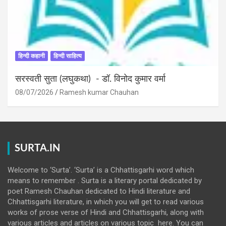
हिन्दी कहानी
हिन्दी साहित्य
सरस्वती सुता (लघुकथा) ​- डॉ. विनोद कुमार वर्मा
08/07/2026
Ramesh kumar Chauhan
SURTA.IN
Welcome to ‘Surta’. ‘Surta’ is a Chhattisgarhi word which
means to remember . Surta is a literary portal dedicated by
poet Ramesh Chauhan dedicated to Hindi literature and
Chhattisgarhi literature, in which you will get to read various
works of prose verse of Hindi and Chhattisgarhi, along with
various articles and articles on various topic here. You can