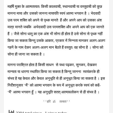
महर्षि मुक्‍त के आत्‍मतत्‍वत: किसी कालवाची, स्‍थानवाची या वस्‍तुवाची को कुछ
मानना माया और उसको जानना मायापति स्‍वयं आत्‍मा भगवान है । भेदवादी
उस परम शक्ति को अपने से पृथ्‍क मानते हैं और अपने आप को उसका अंश
मात्र मानते जबकि अभेदवादी उस परमशक्ति और अपने आप को एक जानते
हैं । जैसे सोना धातु का एक अंश भी सोना ही होता है उसे सोना से पृथ्‍क नहीं
किया जा सकता किन्‍तु उसके आकार, प्रकार में भिन्‍नता मानकर अलग-अलग
गहनें के नाम देकर अलग-अलग मान बैठते हैं वस्‍तुत: वह सोना है । सोना को
सोना ही जाना जा सकता है ।
मानना पराश्रित होता है किसी साधन से यथा पढ़कर, सुनकर, देखकर
मान्‍यता या धारणा स्‍थापित किया जा सकता है किन्‍तु जानना स्‍वयंकरके ही
संभव है यह केवल और केवल अनुभूति से ही अनुभूत किया जा सकता है । इस
निर्देशानुसार ‘मैं’ को आत्‍मा भगवान के रूप में अनुभूत करके स्‍वयं को कहें-
‘मैं’ आत्‍मा भगवान हूँ । यह अनुभूति सतत् आत्‍मावलोकन से ही संभव है ।
''हरि ॐ  तत्‍सत''
2204 total views
, 1 views today