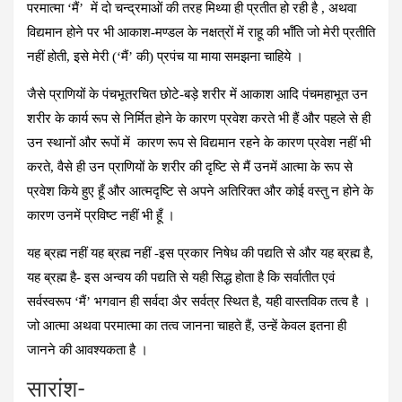
परमात्‍मा ‘मैं’ में दो चन्‍द्रमाओं की तरह मिथ्‍या ही प्रतीत हो रही है , अथवा
विद्यमान होने पर भी आकाश-मण्‍डल के नक्षत्रों में राहू की भॉंति जो मेरी प्रतीति
नहीं होती, इसे मेरी (‘मैं’ की) प्रपंच या माया समझना चाहिये ।
जैसे प्राणियों के पंचभूतरचित छोटे-बड़े शरीर में आकाश आदि पंचमहाभूत उन
शरीर के कार्य रूप से निर्मित होने के कारण प्रवेश करते भी हैं और पहले से ही
उन स्‍थानों और रूपों में कारण रूप से विद्यमान रहने के कारण प्रवेश नहीं भी
करते, वैसे ही उन प्राणियों के शरीर की दृष्टि से मैं उनमें आत्‍मा के रूप से
प्रवेश किये हुए हूँ और आत्‍मदृष्टि से अपने अतिरिक्‍त और कोई वस्‍तु न होने के
कारण उनमें प्रविष्‍ट नहीं भी हूँ ।
यह ब्रह्म नहीं यह ब्रह्म नहीं -इस प्रकार निषेध की पद्यति से और यह ब्रह्म है,
यह ब्रह्म है- इस अन्‍वय की पद्यति से यही सिद्ध होता है कि सर्वातीत एवं
सर्वस्‍वरूप ‘मैं’ भगवान ही सर्वदा अैर सर्वत्र स्थित है, यही वास्‍तविक तत्‍व है ।
जो आत्‍मा अथवा परमात्‍मा का तत्‍व जानना चाहते हैं, उन्‍हें केवल इतना ही
जानने की आवश्‍यकता है ।
सारांश-