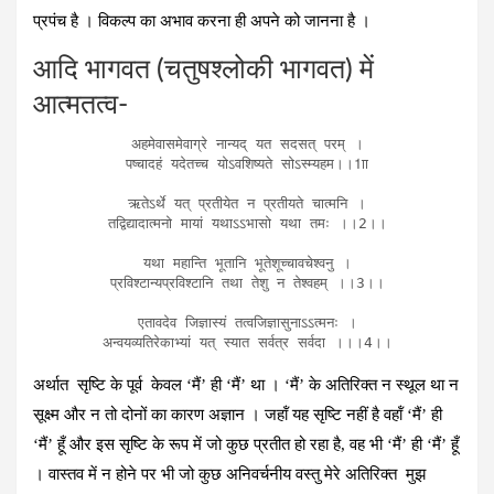
प्रपंच है । विकल्‍प का अभाव करना ही अपने को जानना है ।
आदि भागवत (चतुषश्‍लोकी भागवत) में
आत्‍मतत्‍व-
अहमेवासमेवाग्रे नान्यद् यत सदसत् परम् ।

पष्चादहं यदेतच्च योऽवशिष्यते सोऽस्म्यहम।।1ाा

ऋतेऽर्थे यत् प्रतीयेत न प्रतीयते चात्मनि ।

तद्विद्यादात्मनो मायां यथाऽऽभासो यथा तमः ।।2।।

यथा महान्ति भूतानि भूतेशूच्चावचेश्वनु ।

प्रविश्टान्यप्रविश्टानि तथा तेशु न तेश्वहम् ।।3।।

एतावदेव जिज्ञास्यं तत्वजिज्ञासुनाऽऽत्मनः ।

अन्वयव्यतिरेकाभ्यां यत् स्यात सर्वत्र सर्वदा ।।।4।।
अर्थात सृष्टि के पूर्व केवल ‘मैं’ ही ‘मैं’ था । ‘मैं’ के अतिरिक्‍त न स्‍थूल था न
सूक्ष्‍म और न तो दोनों का कारण अज्ञान । जहॉं यह सृष्टि नहीं है वहॉं ‘मैं’ ही
‘मैं’ हूँ और इस सृष्टि के रूप में जो कुछ प्रतीत हो रहा है, वह भी ‘मैं’ ही ‘मैं’ हूँ
। वास्‍तव में न होने पर भी जो कुछ अनिवर्चनीय वस्‍तु मेरे अतिरिक्‍त मुझ