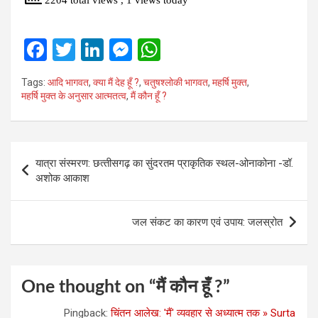
F
T
Li
M
W
a
wi
n
es
h
Tags:
आदि भागवत
,
क्‍या मैं देह हूँ ?
,
चतुषश्‍लोकी भागवत
,
महर्षि मुक्‍त
,
ce
tt
ke
se
at
महर्षि मुक्‍त के अनुसार आत्‍मतत्‍व
,
मैं कौन हूँ ?
b
er
dI
n
s
o
n
g
A
Post
o
er
p
यात्रा संस्मरण: छत्‍तीसगढ़ का सुंदरतम प्राकृतिक स्‍थल-ओनाकोना -डॉ.
navigation
अशोक आकाश
k
p
जल संकट का कारण एवं उपाय: जलस्रोत
One thought on “
मैं कौन हूँ ?
”
Pingback:
चिंतन आलेख: 'मैं' व्‍यवहार से अध्‍यात्‍म तक » Surta