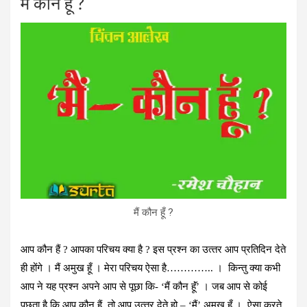
मैं कौन हूँ ?
ce
tt
ke
se
at
b
er
dI
n
s
o
n
g
A
o
er
p
k
p
मैं कौन हूँ ?
आप कौन हैं ? आपका परिचय क्‍या है ? इस प्रश्‍न का उत्‍तर आप प्रतिदिन देते
ही होंगे । मैं अमुख हूँ । मेरा परिचय ऐसा है………….. । किन्‍तु क्‍या कभी
आप ने यह प्रश्‍न अपने आप से पूछा कि- ‘मैं कौन हूॅं’ । जब आप से कोई
पूछता है कि आप कौन हैं तो आप उत्‍तर देते हो – ‘मैं’ अमुख हूँ । ऐसा करते