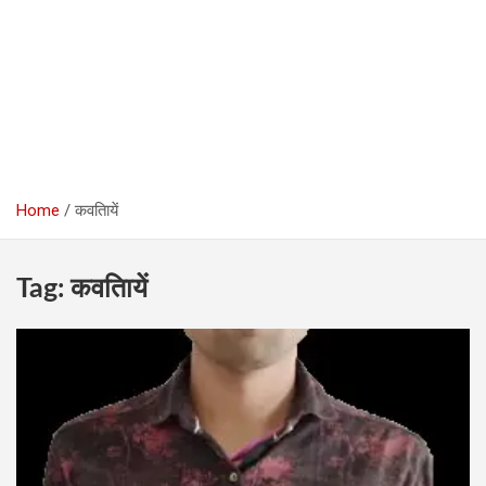
Home
कवतिायें
Tag:
कवतिायें