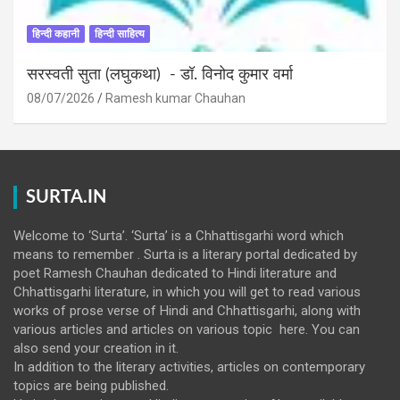
हिन्दी कहानी
हिन्दी साहित्य
सरस्वती सुता (लघुकथा) ​- डॉ. विनोद कुमार वर्मा
08/07/2026
Ramesh kumar Chauhan
SURTA.IN
Welcome to ‘Surta’. ‘Surta’ is a Chhattisgarhi word which
means to remember . Surta is a literary portal dedicated by
poet Ramesh Chauhan dedicated to Hindi literature and
Chhattisgarhi literature, in which you will get to read various
works of prose verse of Hindi and Chhattisgarhi, along with
various articles and articles on various topic here. You can
also send your creation in it.
In addition to the literary activities, articles on contemporary
topics are being published.