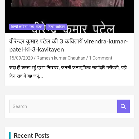
हिन्दी कविता, छंद, ग़ज़ल
हिन्दी साहित्य
वीरेन्द्र कुमार पटेल की 3 कवितायें virendra-kumar-
patel-ki-3-kavitayen
15/09/2020
Ramesh kumar Chauhan
1 Comment
सदा ही करता रहूं प्राण निछावर, जननी जन्मभूमिश्च स्वर्गादपि गरीयसी, यही
दिन रात में यह जपूं…
S
e
a
r
c
h
Recent Posts