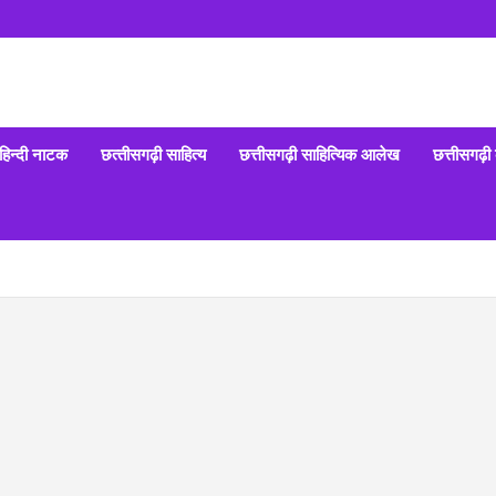
हिन्‍दी नाटक
छत्‍तीसगढ़ी साहित्‍य
छत्तीसगढ़ी साहित्यिक आलेख
छत्तीसगढ़ी