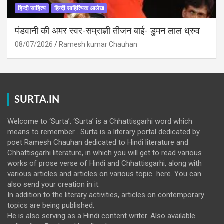
हिन्दी साहित्य
हिन्दी साहित्यिक आलेख
पंडवानी की अमर स्वर-सम्राज्ञी तीजन बाई- डुमन लाल ध्रुव
08/07/2026
Ramesh kumar Chauhan
SURTA.IN
Welcome to ‘Surta’. ‘Surta’ is a Chhattisgarhi word which
means to remember . Surta is a literary portal dedicated by
poet Ramesh Chauhan dedicated to Hindi literature and
Chhattisgarhi literature, in which you will get to read various
works of prose verse of Hindi and Chhattisgarhi, along with
various articles and articles on various topic here. You can
also send your creation in it.
In addition to the literary activities, articles on contemporary
topics are being published.
He is also serving as a Hindi content writer. Also available