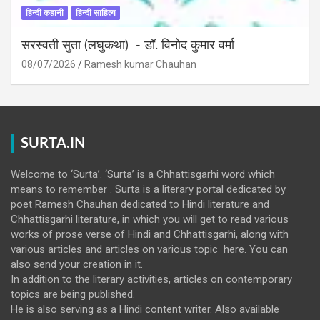
हिन्दी कहानी
हिन्दी साहित्य
सरस्वती सुता (लघुकथा) ​- डॉ. विनोद कुमार वर्मा
08/07/2026
Ramesh kumar Chauhan
SURTA.IN
Welcome to ‘Surta’. ‘Surta’ is a Chhattisgarhi word which
means to remember . Surta is a literary portal dedicated by
poet Ramesh Chauhan dedicated to Hindi literature and
Chhattisgarhi literature, in which you will get to read various
works of prose verse of Hindi and Chhattisgarhi, along with
various articles and articles on various topic here. You can
also send your creation in it.
In addition to the literary activities, articles on contemporary
topics are being published.
He is also serving as a Hindi content writer. Also available