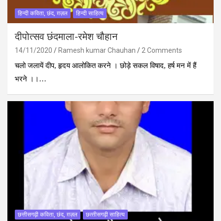
हिन्दी कविता, छंद, ग़ज़ल
हिन्दी साहित्य
दीपोत्‍सव छंदमाला-रमेश चौहान
14/11/2020
Ramesh kumar Chauhan
2 Comments
चलो जलायें दीप, हृदय आलोकित करने । छोड़े सकल विषाद, हर्ष मन में हैं
भरने ।।…
छत्तीसगढ़ी कविता, छंद, ग़ज़ल
छत्‍तीसगढ़ी साहित्‍य