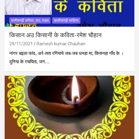
छत्तीसगढ़ी कविता, छंद, ग़ज़ल
छत्‍तीसगढ़ी साहित्‍य
किसान अउ किसानी के कविता-रमेश चौहान
29/11/2021
Ramesh kumar Chauhan
नांगर बइला फांद, अर्र-तता रगियाये जब-जब धनहा मा, किसनहा गाँव के ।
दुनिया के रचयिता, जग…