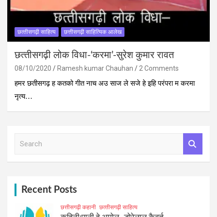
छत्‍तीसगढ़ी साहित्‍य
छत्तीसगढ़ी साहित्यिक आलेख
छत्‍तीसगढ़ी लोक विधा-‘करमा’-सुरेश कुमार रावत
08/10/2020
Ramesh kumar Chauhan
2 Comments
हमर छतीसगढ़ ह कतको गीत नाच अउ साज ले सजे हे इहि परंपरा म करमा
नृत्य…
S
e
a
r
c
h
Recent Posts
छत्तीसगढ़ी कहानी
छत्‍तीसगढ़ी साहित्‍य