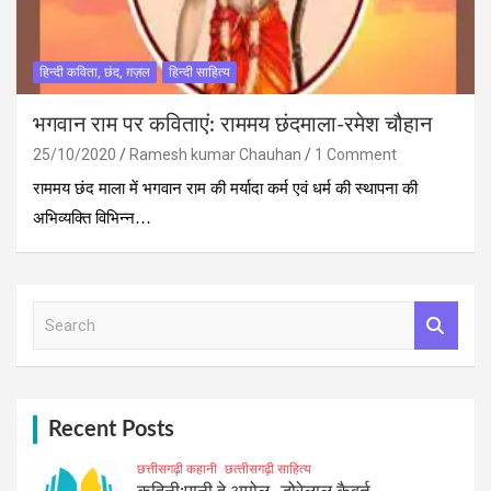
हिन्दी कविता, छंद, ग़ज़ल
हिन्दी साहित्य
भगवान राम पर कविताएं: राममय छंदमाला-रमेश चौहान
25/10/2020
Ramesh kumar Chauhan
1 Comment
राममय छंद माला में भगवान राम की मर्यादा कर्म एवं धर्म की स्‍थापना की
अभिव्‍यक्ति विभिन्‍न…
S
e
a
r
c
h
Recent Posts
छत्तीसगढ़ी कहानी
छत्‍तीसगढ़ी साहित्‍य