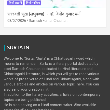
हिन्दी कहानी
हिन्दी साहित्य
सरस्वती सुता (लघुकथा) ​- डॉ. विनोद कुमार वर्मा
08/07/2026
Ramesh kumar Chauhan
SURTA.IN
Welcome to ‘Surta’. ‘Surta’ is a Chhattisgarhi word which
means to remember . Surta is a literary portal dedicated by
poet Ramesh Chauhan dedicated to Hindi literature and
Chhattisgarhi literature, in which you will get to read various
works of prose verse of Hindi and Chhattisgarhi, along with
various articles and articles on various topic here. You can
also send your creation in it.
In addition to the literary activities, articles on contemporary
topics are being published.
He is also serving as a Hindi content writer. Also available
online for eBook and hardbook