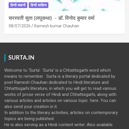
हिन्दी कहानी
हिन्दी साहित्य
सरस्वती सुता (लघुकथा) ​- डॉ. विनोद कुमार वर्मा
08/07/2026
Ramesh kumar Chauhan
SURTA.IN
Welcome to ‘Surta’. ‘Surta’ is a Chhattisgarhi word which
means to remember . Surta is a literary portal dedicated by
poet Ramesh Chauhan dedicated to Hindi literature and
Chhattisgarhi literature, in which you will get to read various
works of prose verse of Hindi and Chhattisgarhi, along with
various articles and articles on various topic here. You can
also send your creation in it.
In addition to the literary activities, articles on contemporary
topics are being published.
He is also serving as a Hindi content writer. Also available