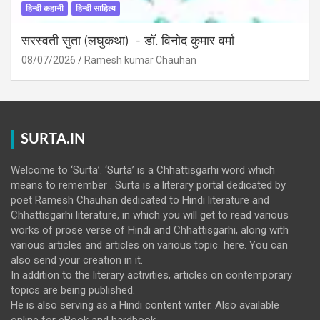
हिन्दी कहानी
हिन्दी साहित्य
सरस्वती सुता (लघुकथा) ​- डॉ. विनोद कुमार वर्मा
08/07/2026
Ramesh kumar Chauhan
SURTA.IN
Welcome to ‘Surta’. ‘Surta’ is a Chhattisgarhi word which
means to remember . Surta is a literary portal dedicated by
poet Ramesh Chauhan dedicated to Hindi literature and
Chhattisgarhi literature, in which you will get to read various
works of prose verse of Hindi and Chhattisgarhi, along with
various articles and articles on various topic here. You can
also send your creation in it.
In addition to the literary activities, articles on contemporary
topics are being published.
He is also serving as a Hindi content writer. Also available
online for eBook and hardbook