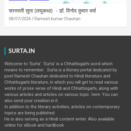
सरस्वती सुता (लघुकथा) ​- डॉ. विनोद कुमार वर्मा
08/07/2026
Ramesh kumar Chauhan
SURTA.IN
Welcome to ‘Surta’. ‘Surta’ is a Chhattisgarhi word which
means to remember . Surta is a literary portal dedicated by
poet Ramesh Chauhan dedicated to Hindi literature and
Chhattisgarhi literature, in which you will get to read various
works of prose verse of Hindi and Chhattisgarhi, along with
various articles and articles on various topic here. You can
also send your creation in it.
In addition to the literary activities, articles on contemporary
topics are being published.
He is also serving as a Hindi content writer. Also available
online for eBook and hardbook