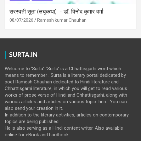
सरस्वती सुता (लघुकथा) ​- डॉ. विनोद कुमार वर्मा
08/07/2026
Ramesh kumar Chauhan
SURTA.IN
Welcome to ‘Surta’. ‘Surta’ is a Chhattisgarhi word which
means to remember . Surta is a literary portal dedicated by
poet Ramesh Chauhan dedicated to Hindi literature and
Chhattisgarhi literature, in which you will get to read various
works of prose verse of Hindi and Chhattisgarhi, along with
various articles and articles on various topic here. You can
also send your creation in it.
In addition to the literary activities, articles on contemporary
topics are being published.
He is also serving as a Hindi content writer. Also available
online for eBook and hardbook