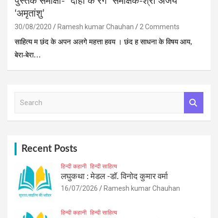
पुस्‍तक समीक्षा- ”दोहा के रंग” समीक्षक-श्री अजय
‘अमृतांशु’
30/08/2020
Ramesh kumar Chauhan
2 Comments
साहित्य म छंद के अपन अलगे महत्ता हवय । छंद ह साधना के विषय आय,
बेरा-बेरा…
S
e
a
r
c
h
Recent Posts
हिन्दी कहानी
हिन्दी साहित्य
लघुकथा : मेडल -डॉ. विनोद कुमार वर्मा
16/07/2026
Ramesh kumar Chauhan
हिन्दी कहानी
हिन्दी साहित्य