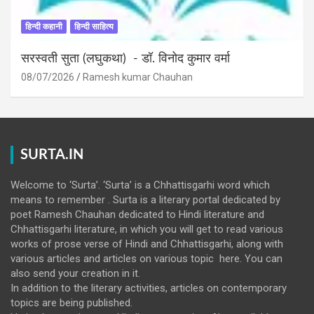
हिन्दी कहानी
हिन्दी साहित्य
सरस्वती सुता (लघुकथा) ​- डॉ. विनोद कुमार वर्मा
08/07/2026
Ramesh kumar Chauhan
SURTA.IN
Welcome to ‘Surta’. ‘Surta’ is a Chhattisgarhi word which
means to remember . Surta is a literary portal dedicated by
poet Ramesh Chauhan dedicated to Hindi literature and
Chhattisgarhi literature, in which you will get to read various
works of prose verse of Hindi and Chhattisgarhi, along with
various articles and articles on various topic here. You can
also send your creation in it.
In addition to the literary activities, articles on contemporary
topics are being published.