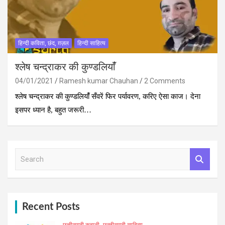
हिन्दी कविता, छंद, ग़ज़ल
हिन्दी साहित्य
श्‍लेष चन्‍द्राकर की कुण्डलियांँ
04/01/2021
Ramesh kumar Chauhan
2 Comments
श्‍लेष चन्‍द्राकर की कुण्डलियांँ सँवरें फिर पर्यावरण, करिए ऐसा काज। देना
इसपर ध्यान है, बहुत जरूरी…
S
e
a
r
c
h
Recent Posts
छत्तीसगढ़ी कहानी
छत्‍तीसगढ़ी साहित्‍य