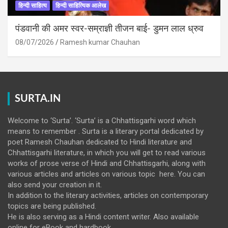
हिन्दी साहित्य
हिन्दी साहित्यिक आलेख
पंडवानी की अमर स्वर-सम्राज्ञी तीजन बाई- डुमन लाल ध्रुव
08/07/2026
Ramesh kumar Chauhan
SURTA.IN
Welcome to ‘Surta’. ‘Surta’ is a Chhattisgarhi word which
means to remember . Surta is a literary portal dedicated by
poet Ramesh Chauhan dedicated to Hindi literature and
Chhattisgarhi literature, in which you will get to read various
works of prose verse of Hindi and Chhattisgarhi, along with
various articles and articles on various topic here. You can
also send your creation in it.
In addition to the literary activities, articles on contemporary
topics are being published.
He is also serving as a Hindi content writer. Also available
online for eBook and hardbook