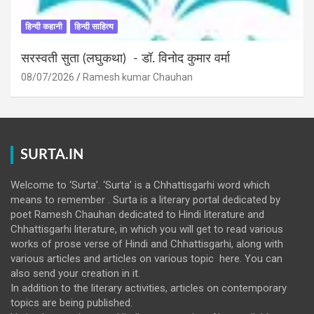
हिन्दी कहानी
हिन्दी साहित्य
सरस्वती सुता (लघुकथा) ​- डॉ. विनोद कुमार वर्मा
08/07/2026
Ramesh kumar Chauhan
SURTA.IN
Welcome to ‘Surta’. ‘Surta’ is a Chhattisgarhi word which
means to remember . Surta is a literary portal dedicated by
poet Ramesh Chauhan dedicated to Hindi literature and
Chhattisgarhi literature, in which you will get to read various
works of prose verse of Hindi and Chhattisgarhi, along with
various articles and articles on various topic here. You can
also send your creation in it.
In addition to the literary activities, articles on contemporary
topics are being published.