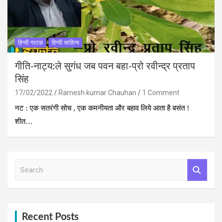
हिन्‍दी नाटक
हिन्दी साहित्य
गीति-नाट्य:ले सुगंध जब पवन बहा-प्रो रवीन्द्र प्रताप
सिंह
17/02/2022
Ramesh kumar Chauhan
1 Comment
नट : एक सतरंगी सोच , एक कमनीयता और बहाव लिये आता है बसंत !
शीत…
S
e
a
r
c
h
Recent Posts