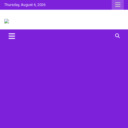
Skip
Thursday, August 6, 2026
to
content
Sahitya ki Dharohar
Surta