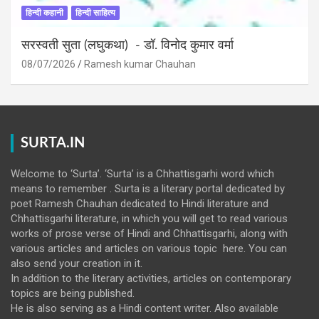
हिन्दी कहानी
हिन्दी साहित्य
सरस्वती सुता (लघुकथा) ​- डॉ. विनोद कुमार वर्मा
08/07/2026
Ramesh kumar Chauhan
SURTA.IN
Welcome to ‘Surta’. ‘Surta’ is a Chhattisgarhi word which
means to remember . Surta is a literary portal dedicated by
poet Ramesh Chauhan dedicated to Hindi literature and
Chhattisgarhi literature, in which you will get to read various
works of prose verse of Hindi and Chhattisgarhi, along with
various articles and articles on various topic here. You can
also send your creation in it.
In addition to the literary activities, articles on contemporary
topics are being published.
He is also serving as a Hindi content writer. Also available