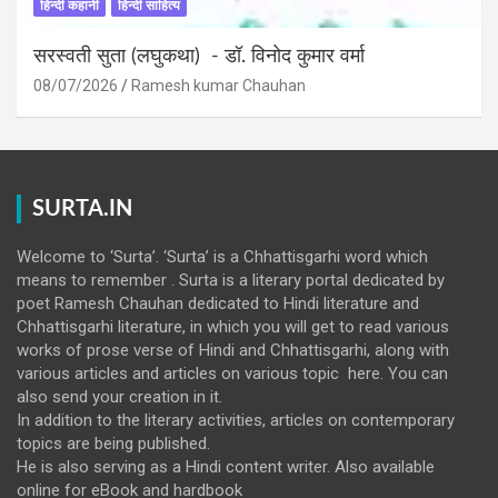
हिन्दी कहानी
हिन्दी साहित्य
सरस्वती सुता (लघुकथा) ​- डॉ. विनोद कुमार वर्मा
08/07/2026
Ramesh kumar Chauhan
SURTA.IN
Welcome to ‘Surta’. ‘Surta’ is a Chhattisgarhi word which
means to remember . Surta is a literary portal dedicated by
poet Ramesh Chauhan dedicated to Hindi literature and
Chhattisgarhi literature, in which you will get to read various
works of prose verse of Hindi and Chhattisgarhi, along with
various articles and articles on various topic here. You can
also send your creation in it.
In addition to the literary activities, articles on contemporary
topics are being published.
He is also serving as a Hindi content writer. Also available
online for eBook and hardbook