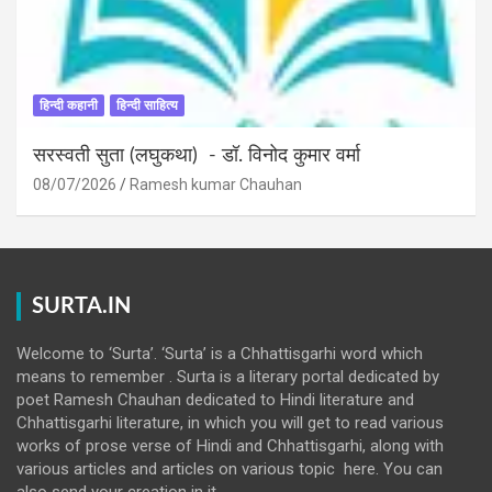
हिन्दी कहानी
हिन्दी साहित्य
सरस्वती सुता (लघुकथा) ​- डॉ. विनोद कुमार वर्मा
08/07/2026
Ramesh kumar Chauhan
SURTA.IN
Welcome to ‘Surta’. ‘Surta’ is a Chhattisgarhi word which
means to remember . Surta is a literary portal dedicated by
poet Ramesh Chauhan dedicated to Hindi literature and
Chhattisgarhi literature, in which you will get to read various
works of prose verse of Hindi and Chhattisgarhi, along with
various articles and articles on various topic here. You can
also send your creation in it.