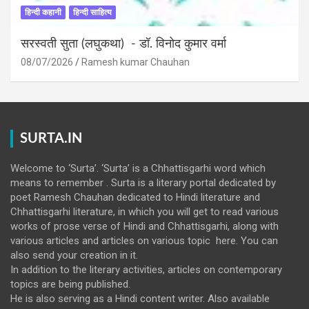
हिन्दी कहानी
हिन्दी साहित्य
सरस्वती सुता (लघुकथा) ​- डॉ. विनोद कुमार वर्मा
08/07/2026
Ramesh kumar Chauhan
SURTA.IN
Welcome to ‘Surta’. ‘Surta’ is a Chhattisgarhi word which
means to remember . Surta is a literary portal dedicated by
poet Ramesh Chauhan dedicated to Hindi literature and
Chhattisgarhi literature, in which you will get to read various
works of prose verse of Hindi and Chhattisgarhi, along with
various articles and articles on various topic here. You can
also send your creation in it.
In addition to the literary activities, articles on contemporary
topics are being published.
He is also serving as a Hindi content writer. Also available