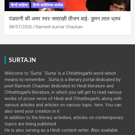
हिन्दी साहित्य
हिन्दी साहित्यिक आलेख
पंडवानी की अमर स्वर-सम्राज्ञी तीजन बाई- डुमन लाल ध्रुव
08/07/2026
Ramesh kumar Chauhan
SURTA.IN
Welcome to ‘Surta’. ‘Surta’ is a Chhattisgarhi word which
means to remember . Surta is a literary portal dedicated by
poet Ramesh Chauhan dedicated to Hindi literature and
Chhattisgarhi literature, in which you will get to read various
works of prose verse of Hindi and Chhattisgarhi, along with
various articles and articles on various topic here. You can
also send your creation in it.
In addition to the literary activities, articles on contemporary
topics are being published.
He is also serving as a Hindi content writer. Also available