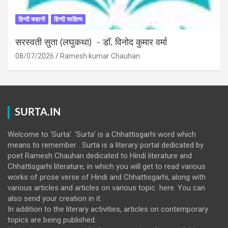
हिन्दी कहानी
हिन्दी साहित्य
सरस्वती सुता (लघुकथा) ​- डॉ. विनोद कुमार वर्मा
08/07/2026
Ramesh kumar Chauhan
SURTA.IN
Welcome to ‘Surta’. ‘Surta’ is a Chhattisgarhi word which
means to remember . Surta is a literary portal dedicated by
poet Ramesh Chauhan dedicated to Hindi literature and
Chhattisgarhi literature, in which you will get to read various
works of prose verse of Hindi and Chhattisgarhi, along with
various articles and articles on various topic here. You can
also send your creation in it.
In addition to the literary activities, articles on contemporary
topics are being published.