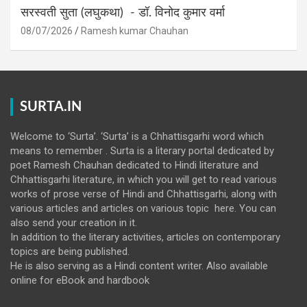
सरस्वती सुता (लघुकथा) ​- डॉ. विनोद कुमार वर्मा
08/07/2026
Ramesh kumar Chauhan
SURTA.IN
Welcome to ‘Surta’. ‘Surta’ is a Chhattisgarhi word which
means to remember . Surta is a literary portal dedicated by
poet Ramesh Chauhan dedicated to Hindi literature and
Chhattisgarhi literature, in which you will get to read various
works of prose verse of Hindi and Chhattisgarhi, along with
various articles and articles on various topic here. You can
also send your creation in it.
In addition to the literary activities, articles on contemporary
topics are being published.
He is also serving as a Hindi content writer. Also available
online for eBook and hardbook