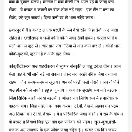
बाबा के दुकान चलय। बरसात म बाबा बैरागी मन अपन रहे के जगह बना
लेंवय। ये बरवट म ककरो बर रोक-टोक नई राहय। एक तीर म बना खा
लेवंय, उहें सुत जावयं। दिसा पानी बर तो भाठा रहिबे करय।
छत्तरपुर में मैं ह बरवट ल एक परछी के रूप देखे रहेंव जिंहा ढेंकी अउ जांता
रहिस हे। छत्तीसगढ़ म घलो कोनो कोनो जगह ढेंकी हावय। बरसत पानी म
घलो धान ल कूट लें। चार झन संग गोठिया ले अउ काम कर ले। कोनो धान,
कोदो-कुटकी, कूटना हे त आके कूट लेवय ।
कांक्रीटीकरन अउ शहरीकरन ये सुघ्घर संस्कृति ल पाछू ढकेल दीस। आज
येला चाह के भी लाने नई जा सकय। एकर बाद परछी बनिस जेमा दरवाजा
राहय। जेन समय-समय म खुलय। अब ओ परछी घलो नंदागे। अब तो पोर्च
अउ हॉल बने ले लगगे। इहू ह जुन्नागे । अब एक ड्राइंग रूम याने बइठक
जिंहा सिरिफ बाहरी मनखे बइठथें । ओखर संग लिविंग रूम ये ह पारिवारिक
बइठक आय। जिंहा महिला मन काम करयं। टी.वी. देखयं, लइका मन पढ्यं
अउ सियान मन टी.वी. देखयं । ये ह पारिवारिक जगह बनगे। ये सब के बीच म
वो बरवट ह दिखथे जिंहा पूरा गांव एक पारिवार बने राहय। सुख-दुख,हंसी-
मजाक अउ समाचार के एक जीवंत जगह रहिस हे। बरवट एक दिन जरूर