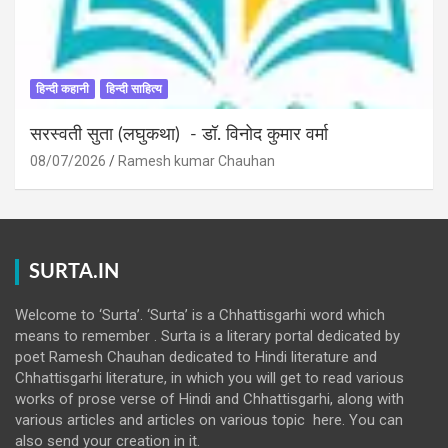
हिन्दी कहानी
हिन्दी साहित्य
सरस्वती सुता (लघुकथा) ​- डॉ. विनोद कुमार वर्मा
08/07/2026
Ramesh kumar Chauhan
SURTA.IN
Welcome to ‘Surta’. ‘Surta’ is a Chhattisgarhi word which
means to remember . Surta is a literary portal dedicated by
poet Ramesh Chauhan dedicated to Hindi literature and
Chhattisgarhi literature, in which you will get to read various
works of prose verse of Hindi and Chhattisgarhi, along with
various articles and articles on various topic here. You can
also send your creation in it.