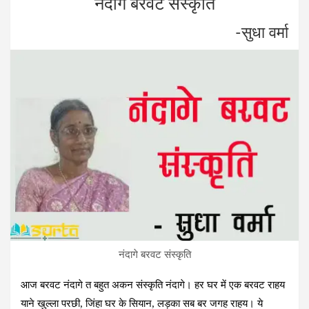
नंदागे बरवट संस्कृति
ce
tt
ke
se
at
b
er
dI
n
s
-सुधा वर्मा
o
n
g
A
o
er
p
k
p
नंदागे बरवट संस्कृति
आज बरवट नंदागे त बहुत अकन संस्कृति नंदागे। हर घर में एक बरवट राहय
याने खुल्ला परछी, जिंहा घर के सियान, लड़का सब बर जगह राहय। ये