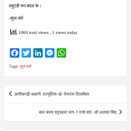
लहुटही रूप बदल के।
-सुधा वर्मा
1069 total views
, 1 views today
F
T
Li
M
W
a
wi
n
es
h
Tags:
सुधा वर्मा
ce
tt
ke
se
at
b
er
dI
n
s
o
n
g
A
Post
छत्तीसगढ़ी कहानी: घरघुंदिया-डां. तेजराम दिल्लीवार
o
er
p
navigation
k
p
बाल काव्य श्रृंखला भाग-1:नन्हे वादे -डॉ अलका सिंह