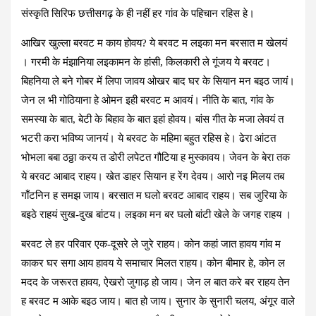
संस्कृति सिरिफ छत्तीसगढ़ के ही नहीं हर गांव के पहिचान रहिस हे।
आखिर खुल्ला बरवट म काय होवय? ये बरवट म लइका मन बरसात म खेलयं
। गरमी के मंझानिया लइकामन के हांसी, किलकारी ले गूंजय ये बरवट।
बिहनिया ले बने गोबर में लिपा जावय ओखर बाद घर के सियान मन बइठ जायं।
जेन ल भी गोठियाना हे ओमन इही बरवट म आवयं। नीति के बात, गांव के
समस्या के बात, बेटी के बिहाव के बात इहां होवय। बांस गीत के मजा लेवयं त
भटरी करा भविष्य जानयं। ये बरवट के महिमा बहुत रहिस हे। ढेरा आंटत
भोभला बबा ठठ्ठा करय त डोरी लपेटत गौटिया ह मुस्कावय। जेवन के बेरा तक
ये बरवट आबाद राहय। खेत डाहर सियान ह रेंग देवय। आरो नइ मिलय तब
गाँटनिन ह समझ जाय। बरसात म घलो बरवट आबाद राहय। सब जुरिया के
बइठे राहयं सुख-दुख बांटय। लइका मन बर घलो बांटी खेले के जगह राहय ।
बरवट ले हर परिवार एक-दूसरे ले जुरे राहय। कोन कहां जात हावय गांव म
काकर घर सगा आय हावय ये समाचार मिलत राहय। कोन बीमार हे, कोन ल
मदद के जरूरत हावय, ऐखरो जुगाड़ हो जाय। जेन ल बात करे बर राहय तेन
ह बरवट म आके बइठ जाय। बात हो जाय। सुनार के सुनारी चलय, अंगूर वाले