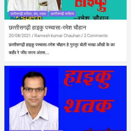
छत्तीसगढ़ी कविता, छंद, ग़ज़ल
छत्‍तीसगढ़ी साहित्‍य
छत्‍तीसगढ़ी हाइकु पच्‍चासा-रमेश चौहान
20/08/2021
Ramesh kumar Chauhan
2 Comments
छत्‍तीसगढ़ी हाइकु पच्‍चासा-रमेश चौहान हे गुरतुर बोली भाखा आँखी के का
कहँव रे जीव जरय अंतस…