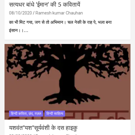
सत्‍यधर बांधे ‘ईमान’ की 5 कवितायें
08/10/2020
Ramesh kumar Chauhan
का भी मिट गया, जग से तो अभिमान। चल नेकी के राह पे, भला बना
इंसान।।…
हिन्दी कविता, छंद, ग़ज़ल
हिन्दी साहित्य
यशवंत”यश”सूर्यवंशी के दस हाइकु