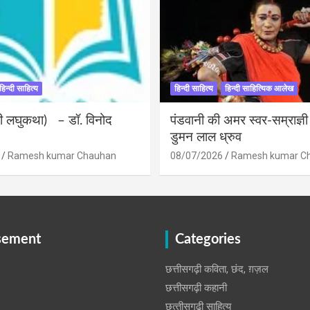
हिन्दी साहित्य
हिन्दी साहित्य
हिन्दी साहित्यिक आलेख
ंदी लघुकथा) – डॉ. विनोद
पंडवानी की अमर स्वर-सम्राज्ञ
डुमन लाल ध्रुव
Ramesh kumar Chauhan
08/07/2026
Ramesh kumar C
sement
Categories
छत्तीसगढ़ी कविता, छंद, ग़ज़ल
छत्तीसगढ़ी कहानी
छत्‍तीसगढ़ी साहित्‍य