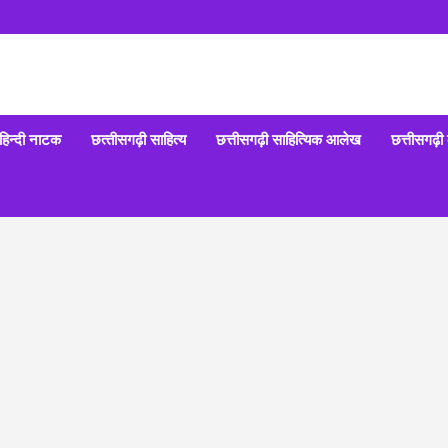
हिन्‍दी नाटक
छत्‍तीसगढ़ी साहित्‍य
छत्तीसगढ़ी साहित्यिक आलेख
छत्तीसगढ़ी