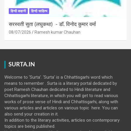
हिन्दी कहानी
हिन्दी साहित्य
सरस्वती सुता (लघुकथा) ​- डॉ. विनोद कुमार वर्मा
08/07/2026
Ramesh kumar Chauhan
SURTA.IN
Welcome to ‘Surta’. ‘Surta’ is a Chhattisgarhi word which
means to remember . Surta is a literary portal dedicated by
poet Ramesh Chauhan dedicated to Hindi literature and
Chhattisgarhi literature, in which you will get to read various
works of prose verse of Hindi and Chhattisgarhi, along with
various articles and articles on various topic here. You can
also send your creation in it.
In addition to the literary activities, articles on contemporary
topics are being published.