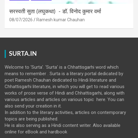
सरस्वती सुता (लघुकथा) ​- डॉ. विनोद कुमार वर्मा
08/07/2026
Ramesh kumar Chauhan
SURTA.IN
Welcome to ‘Surta’. ‘Surta’ is a Chhattisgarhi word which
means to remember . Surta is a literary portal dedicated by
poet Ramesh Chauhan dedicated to Hindi literature and
Chhattisgarhi literature, in which you will get to read various
works of prose verse of Hindi and Chhattisgarhi, along with
various articles and articles on various topic here. You can
also send your creation in it.
In addition to the literary activities, articles on contemporary
topics are being published.
He is also serving as a Hindi content writer. Also available
online for eBook and hardbook