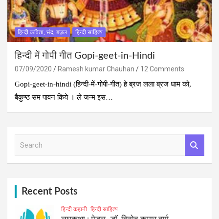
हिन्दी कविता, छंद, ग़ज़ल
हिन्दी साहित्य
हिन्‍दी में गोपी गीत Gopi-geet-in-Hindi
07/09/2020
Ramesh kumar Chauhan
12 Comments
Gopi-geet-in-hindi (हिन्‍दी-में-गोपी-गीत) हे ब्रज लला ब्रज धाम को,
बैकुण्ठ सम पावन किये । ले जन्म इस…
S
e
a
r
c
h
Recent Posts
हिन्दी कहानी
हिन्दी साहित्य