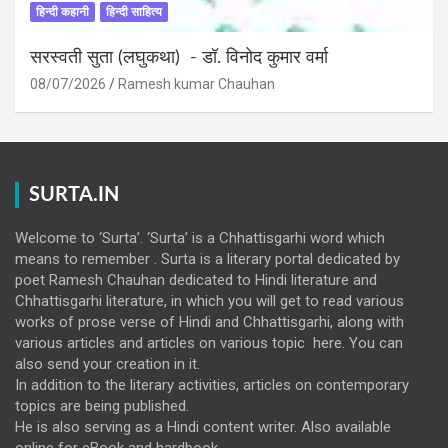
हिन्दी कहानी
हिन्दी साहित्य
सरस्वती सुता (लघुकथा) ​- डॉ. विनोद कुमार वर्मा
08/07/2026
Ramesh kumar Chauhan
SURTA.IN
Welcome to ‘Surta’. ‘Surta’ is a Chhattisgarhi word which
means to remember . Surta is a literary portal dedicated by
poet Ramesh Chauhan dedicated to Hindi literature and
Chhattisgarhi literature, in which you will get to read various
works of prose verse of Hindi and Chhattisgarhi, along with
various articles and articles on various topic here. You can
also send your creation in it.
In addition to the literary activities, articles on contemporary
topics are being published.
He is also serving as a Hindi content writer. Also available
online for eBook and hardbook