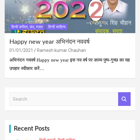
हिन्दी कविता, छंद, ग़ज़ल
हिन्दी साहित्य
Happy new year अभिनंदन नववर्ष
01/01/2021
Ramesh kumar Chauhan
अभिनंदन नववर्ष Happy new year इस नव वर्ष पर काव्‍य पुष्‍प-गुच्‍छ का यह
उपहार स्‍वीकार करें…
S
e
a
r
c
h
Recent Posts
हिन्दी कहानी
हिन्दी साहित्य