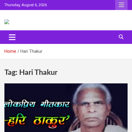
Skip
Thursday, August 6, 2026
to
content
Sahitya ki Dharohar
Surta
Home
Hari Thakur
Tag:
Hari Thakur