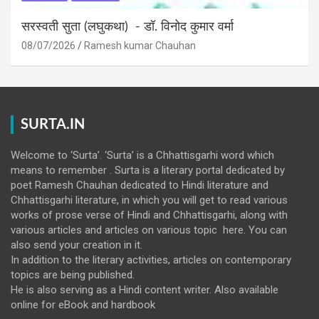
सरस्वती सुता (लघुकथा) ​- डॉ. विनोद कुमार वर्मा
08/07/2026
Ramesh kumar Chauhan
SURTA.IN
Welcome to ‘Surta’. ‘Surta’ is a Chhattisgarhi word which
means to remember . Surta is a literary portal dedicated by
poet Ramesh Chauhan dedicated to Hindi literature and
Chhattisgarhi literature, in which you will get to read various
works of prose verse of Hindi and Chhattisgarhi, along with
various articles and articles on various topic here. You can
also send your creation in it.
In addition to the literary activities, articles on contemporary
topics are being published.
He is also serving as a Hindi content writer. Also available
online for eBook and hardbook