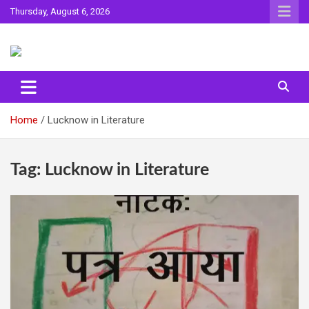
Skip
Thursday, August 6, 2026
to
content
Sahitya ki Dharohar
Surta
Home
Lucknow in Literature
Tag:
Lucknow in Literature