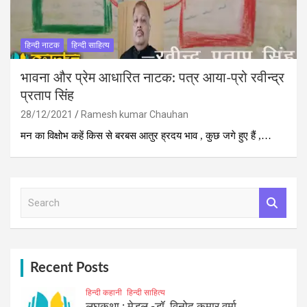
हिन्‍दी नाटक
हिन्दी साहित्य
भावना और प्रेम आधारित नाटक: पत्र आया-प्रो रवीन्द्र
प्रताप सिंह
28/12/2021
Ramesh kumar Chauhan
मन का विक्षोभ कहें किस से बरबस आतुर ह्रदय भाव , कुछ जगे हुए हैं ,…
S
e
a
r
c
h
Recent Posts
हिन्दी कहानी
हिन्दी साहित्य
लघुकथा : मेडल -डॉ. विनोद कुमार वर्मा