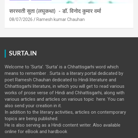
सरस्वती सुता (लघुकथा) ​- डॉ. विनोद कुमार वर्मा
08/07/2026
Ramesh kumar Chauhan
SURTA.IN
Welcome to ‘Surta’. ‘Surta’ is a Chhattisgarhi word which
means to remember . Surta is a literary portal dedicated by
poet Ramesh Chauhan dedicated to Hindi literature and
Chhattisgarhi literature, in which you will get to read various
works of prose verse of Hindi and Chhattisgarhi, along with
various articles and articles on various topic here. You can
also send your creation in it.
In addition to the literary activities, articles on contemporary
topics are being published.
He is also serving as a Hindi content writer. Also available
online for eBook and hardbook