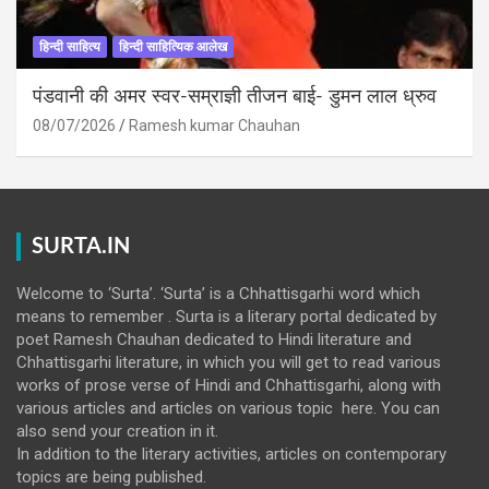
हिन्दी साहित्य
हिन्दी साहित्यिक आलेख
पंडवानी की अमर स्वर-सम्राज्ञी तीजन बाई- डुमन लाल ध्रुव
08/07/2026
Ramesh kumar Chauhan
SURTA.IN
Welcome to ‘Surta’. ‘Surta’ is a Chhattisgarhi word which
means to remember . Surta is a literary portal dedicated by
poet Ramesh Chauhan dedicated to Hindi literature and
Chhattisgarhi literature, in which you will get to read various
works of prose verse of Hindi and Chhattisgarhi, along with
various articles and articles on various topic here. You can
also send your creation in it.
In addition to the literary activities, articles on contemporary
topics are being published.