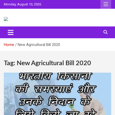
Skip
Monday, August 10, 2026
to
content
Sahitya ki Dharohar
Surta
Home
New Agricultural Bill 2020
Tag:
New Agricultural Bill 2020