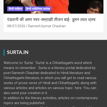
हिन्दी साहित्य
हिन्दी साहित्यिक आलेख
पंडवानी की अमर स्वर-सम्राज्ञी तीजन बाई- डुमन लाल ध्रुव
08/07/2026
Ramesh kumar Chauhan
SURTA.IN
Welcome to ‘Surta’. ‘Surta’ is a Chhattisgarhi word which
means to remember . Surta is a literary portal dedicated by
poet Ramesh Chauhan dedicated to Hindi literature and
Chhattisgarhi literature, in which you will get to read various
works of prose verse of Hindi and Chhattisgarhi, along with
various articles and articles on various topic here. You can
also send your creation in it.
In addition to the literary activities, articles on contemporary
topics are being published.