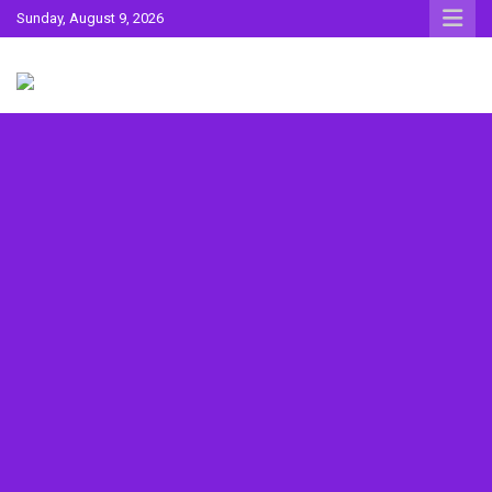
Skip
Sunday, August 9, 2026
to
content
Sahitya ki Dharohar
Surta