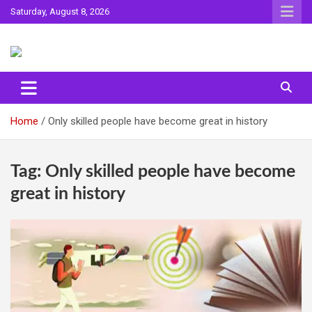
Skip
Saturday, August 8, 2026
to
content
Sahitya ki Dharohar
Surta
Home
Only skilled people have become great in history
Tag:
Only skilled people have become
great in history