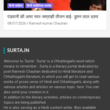
हिन्दी साहित्य
हिन्दी साहित्यिक आलेख
पंडवानी की अमर स्वर-सम्राज्ञी तीजन बाई- डुमन लाल ध्रुव
08/07/2026
Ramesh kumar Chauhan
SURTA.IN
Welcome to ‘Surta’. ‘Surta’ is a Chhattisgarhi word which
means to remember . Surta is a literary portal dedicated by
poet Ramesh Chauhan dedicated to Hindi literature and
Chhattisgarhi literature, in which you will get to read various
works of prose verse of Hindi and Chhattisgarhi, along with
various articles and articles on various topic here. You can
also send your creation in it.
In addition to the literary activities, articles on contemporary
topics are being published.
He is also serving as a Hindi content writer. Also available