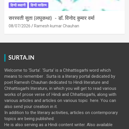
हिन्दी कहानी
हिन्दी साहित्य
सरस्वती सुता (लघुकथा) ​- डॉ. विनोद कुमार वर्मा
08/07/2026
Ramesh kumar Chauhan
SURTA.IN
Welcome to ‘Surta’. ‘Surta’ is a Chhattisgarhi word which
means to remember . Surta is a literary portal dedicated by
poet Ramesh Chauhan dedicated to Hindi literature and
Chhattisgarhi literature, in which you will get to read various
works of prose verse of Hindi and Chhattisgarhi, along with
various articles and articles on various topic here. You can
also send your creation in it.
In addition to the literary activities, articles on contemporary
topics are being published.
He is also serving as a Hindi content writer. Also available