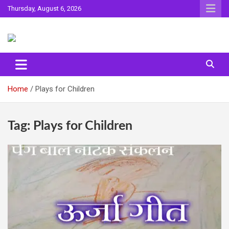
Skip
Thursday, August 6, 2026
to
content
Sahitya ki Dharohar
Surta
Home
Plays for Children
Tag:
Plays for Children