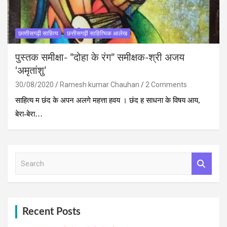
छत्‍तीसगढ़ी साहित्‍य
छत्तीसगढ़ी साहित्यिक आलेख
पुस्‍तक समीक्षा- ”दोहा के रंग” समीक्षक-श्री अजय
‘अमृतांशु’
30/08/2020
Ramesh kumar Chauhan
2 Comments
साहित्य म छंद के अपन अलगे महत्ता हवय । छंद ह साधना के विषय आय,
बेरा-बेरा…
S
e
a
r
c
h
Recent Posts