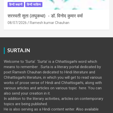
हिन्दी कहानी
हिन्दी साहित्य
सरस्वती सुता (लघुकथा) ​- डॉ. विनोद कुमार वर्मा
08/07/2026
Ramesh kumar Chauhan
SURTA.IN
Welcome to ‘Surta’. ‘Surta’ is a Chhattisgarhi word which
means to remember . Surta is a literary portal dedicated by
poet Ramesh Chauhan dedicated to Hindi literature and
Chhattisgarhi literature, in which you will get to read various
works of prose verse of Hindi and Chhattisgarhi, along with
various articles and articles on various topic here. You can
also send your creation in it.
In addition to the literary activities, articles on contemporary
topics are being published.
He is also serving as a Hindi content writer. Also available