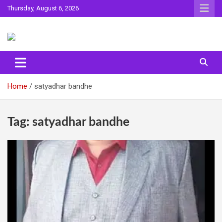
Skip
Thursday, August 6, 2026
to
content
Sahitya ki Dharohar
Surta
Home
satyadhar bandhe
Tag:
satyadhar bandhe