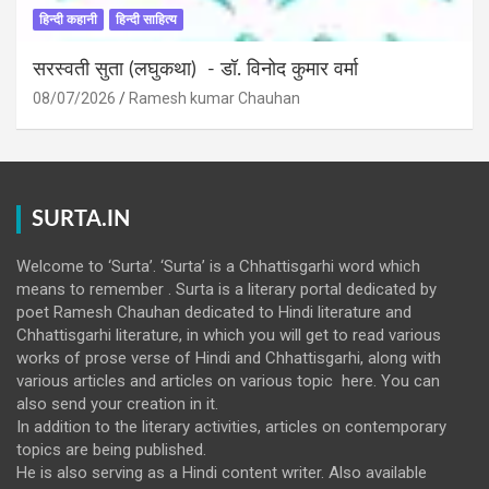
हिन्दी कहानी
हिन्दी साहित्य
सरस्वती सुता (लघुकथा) ​- डॉ. विनोद कुमार वर्मा
08/07/2026
Ramesh kumar Chauhan
SURTA.IN
Welcome to ‘Surta’. ‘Surta’ is a Chhattisgarhi word which
means to remember . Surta is a literary portal dedicated by
poet Ramesh Chauhan dedicated to Hindi literature and
Chhattisgarhi literature, in which you will get to read various
works of prose verse of Hindi and Chhattisgarhi, along with
various articles and articles on various topic here. You can
also send your creation in it.
In addition to the literary activities, articles on contemporary
topics are being published.
He is also serving as a Hindi content writer. Also available