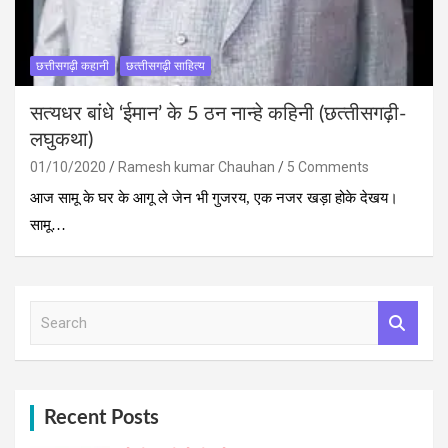
छत्तीसगढ़ी कहानी
छत्‍तीसगढ़ी साहित्‍य
सत्‍यधर बांधे ‘ईमान’ के 5 ठन नान्‍हे कहिनी (छत्‍तीसगढ़ी-
लघुकथा)
01/10/2020
Ramesh kumar Chauhan
5 Comments
आज सामू के घर के आगू ले जेन भी गुजरय, एक नजर खड़ा होके देखय।
सामू…
S
e
a
r
c
h
Recent Posts