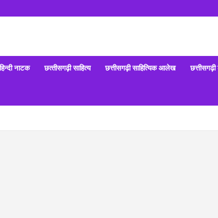
हिन्‍दी नाटक
छत्‍तीसगढ़ी साहित्‍य
छत्तीसगढ़ी साहित्यिक आलेख
छत्तीसगढ़ी