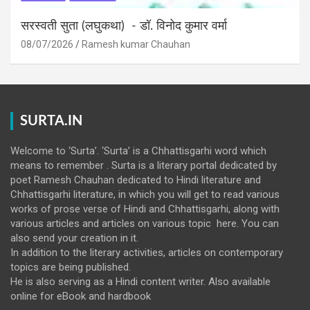
सरस्वती सुता (लघुकथा) ​- डॉ. विनोद कुमार वर्मा
08/07/2026
Ramesh kumar Chauhan
SURTA.IN
Welcome to ‘Surta’. ‘Surta’ is a Chhattisgarhi word which
means to remember . Surta is a literary portal dedicated by
poet Ramesh Chauhan dedicated to Hindi literature and
Chhattisgarhi literature, in which you will get to read various
works of prose verse of Hindi and Chhattisgarhi, along with
various articles and articles on various topic here. You can
also send your creation in it.
In addition to the literary activities, articles on contemporary
topics are being published.
He is also serving as a Hindi content writer. Also available
online for eBook and hardbook