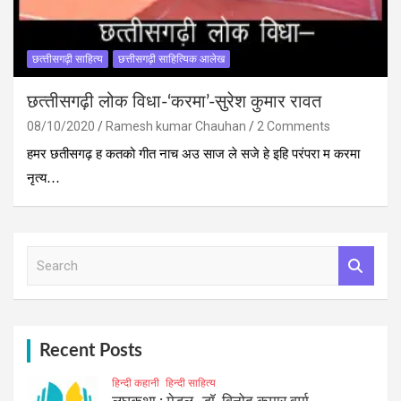
छत्‍तीसगढ़ी साहित्‍य
छत्तीसगढ़ी साहित्यिक आलेख
छत्‍तीसगढ़ी लोक विधा-‘करमा’-सुरेश कुमार रावत
08/10/2020
Ramesh kumar Chauhan
2 Comments
हमर छतीसगढ़ ह कतको गीत नाच अउ साज ले सजे हे इहि परंपरा म करमा
नृत्य…
S
e
a
r
c
h
Recent Posts
हिन्दी कहानी
हिन्दी साहित्य