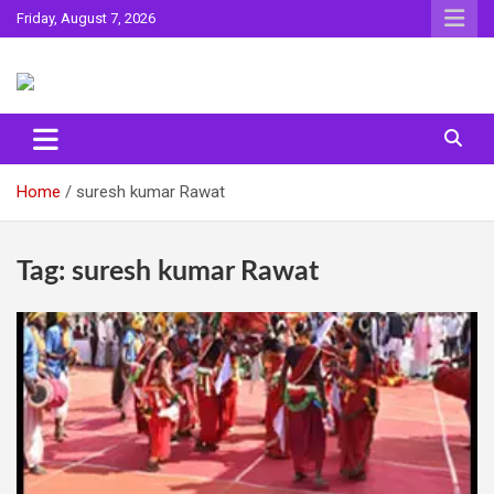
Skip
Friday, August 7, 2026
to
content
Sahitya ki Dharohar
Surta
Home
suresh kumar Rawat
Tag:
suresh kumar Rawat