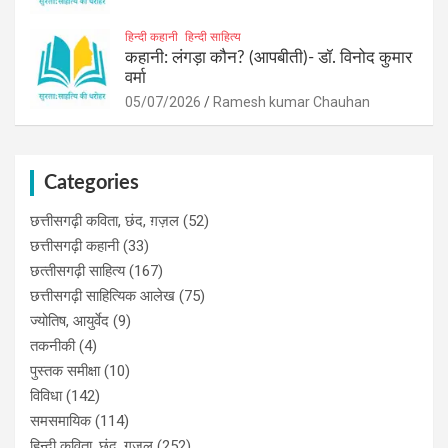
हिन्दी कहानी
हिन्दी साहित्य
कहानी: लंगड़ा कौन? (आपबीती)​- डॉ. विनोद कुमार
वर्मा
05/07/2026
Ramesh kumar Chauhan
Categories
छत्तीसगढ़ी कविता, छंद, ग़ज़ल
(52)
छत्तीसगढ़ी कहानी
(33)
छत्‍तीसगढ़ी साहित्‍य
(167)
छत्तीसगढ़ी साहित्यिक आलेख
(75)
ज्योतिष, आयुर्वेद
(9)
तकनीकी
(4)
पुस्‍तक समीक्षा
(10)
विविधा
(142)
समसमायिक
(114)
हिन्दी कविता, छंद, ग़ज़ल
(252)