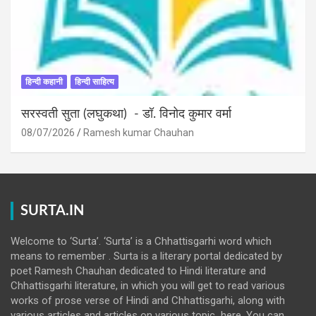
हिन्दी कहानी
हिन्दी साहित्य
सरस्वती सुता (लघुकथा) ​- डॉ. विनोद कुमार वर्मा
08/07/2026
Ramesh kumar Chauhan
SURTA.IN
Welcome to ‘Surta’. ‘Surta’ is a Chhattisgarhi word which
means to remember . Surta is a literary portal dedicated by
poet Ramesh Chauhan dedicated to Hindi literature and
Chhattisgarhi literature, in which you will get to read various
works of prose verse of Hindi and Chhattisgarhi, along with
various articles and articles on various topic here. You can