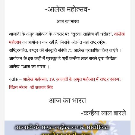
a
wi
n
es
h
-आलेख महोत्‍सव-
ce
tt
ke
se
at
b
er
dI
n
s
आज का भारत
o
n
g
A
आजादी के अमृत महोत्‍सव के अवसर पर ‘सुरता: साहित्‍य की धरोहर’,
आलेख
o
er
p
महोत्‍सव
का आयोजन कर रही है, जिसके अंतर्गत यहां राष्‍ट्रप्रेम,
k
p
राष्ट्रियहित, राष्‍ट्र की संस्‍कृति संबंधी 75 आलेख प्रकाशित किए जाएंगे ।
आयोजन के इस कड़ी में प्रस्‍तुत है-श्री कन्‍हैया लाल बारले द्वारा लिखित
आलेख ”आज का भारत’।
गतांक –
आलेख महोत्‍सव: 19. आज़ादी के अमृत महोत्सव में राष्ट्र स्वरुप :
चिंतन-मंथन -डॉ अलका सिंह
आज का भारत
-कन्‍हैया लाल बारले