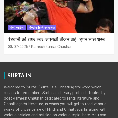
हिन्दी साहित्य
हिन्दी साहित्यिक आलेख
पंडवानी की अमर स्वर-सम्राज्ञी तीजन बाई- डुमन लाल ध्रुव
08/07/2026
Ramesh kumar Chauhan
SURTA.IN
Welcome to ‘Surta’. ‘Surta’ is a Chhattisgarhi word which
means to remember . Surta is a literary portal dedicated by
poet Ramesh Chauhan dedicated to Hindi literature and
Chhattisgarhi literature, in which you will get to read various
works of prose verse of Hindi and Chhattisgarhi, along with
various articles and articles on various topic here. You can