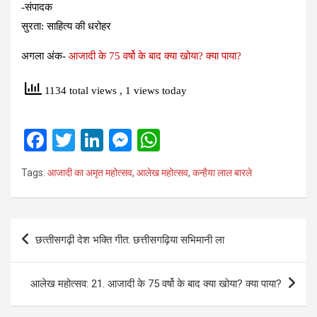
-संपादक
सुरता: साहित्‍य की धरोहर
अगला अंक-
आजादी के 75 वर्षो के बाद क्‍या खोया? क्‍या पाया?
1134 total views
, 1 views today
F
T
Li
M
W
a
wi
n
es
h
Tags:
आजादी का अमृत महोत्‍सव
,
आलेख महोत्‍सव
,
कन्‍हैया लाल बारले
ce
tt
ke
se
at
b
er
dI
n
s
o
n
g
A
Post
छत्‍तीसगढ़ी देश भक्ति गीत: छत्तीसगढ़िया सभिमानी ला
o
er
p
navigation
k
p
आलेख महोत्‍सव: 21. आजादी के 75 वर्षो के बाद क्‍या खोया? क्‍या पाया?