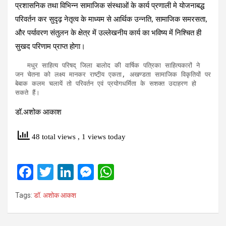
प्रशासनिक तथा विभिन्न सामाजिक संस्थाओं के कार्य प्रणाली मे योजनाबद्ध
परिवर्तन कर सुदृढ़ नेतृत्व के माध्यम से आर्थिक उन्नति, सामाजिक समरसता,
और पर्यावरण संतुलन के क्षेत्र में उल्लेखनीय कार्य का भविष्य में निश्चित ही
सुखद परिणाम प्राप्त होगा।
   मधुर साहित्य परिषद् जिला बालोद की वार्षिक पत्रिका साहित्यकारों ने 
जन चेतना को लक्ष्य मानकर राष्टी़य एकता, अखण्डता सामाजिक विकृतियों पर 
बेबाक कलम चलायें तो परिवर्तन एवं प्रयोगधर्मिता के सशक्त उदाहरण हो 
सकते हैं। 
डॉ.अशोक आकाश
48 total views
, 1 views today
F
T
Li
M
W
a
wi
n
es
h
Tags:
डॉ. अशोक आकश
ce
tt
ke
se
at
b
er
dI
n
s