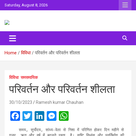
Skip
Saturday, August 8, 2026
to
content
Sahitya ki Dharohar
Surta
Home
विविधा
परिवर्तन और परिवर्तन शीलता
विविधा
समसमायिक
परिवर्तन और परिवर्तन शीलता
30/10/2023
Ramesh kumar Chauhan
F
T
Li
M
W
a
wi
n
es
h
    समय, सूर्योदय, सांध्य-वेला से निशा में परिणित होकर दिन महीने से 
ce
tt
ke
se
at
गुजर, ॠतु और वर्ष में बदलते रहता  है। सृष्टि,विध्वंस और पुनर्निर्माण की 