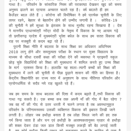
गाथा है।  परिवर्तन के सांसारिक नियम की पराकाष्ठा देखकर खुद को समय 
b
er
dI
n
s
अनुरूप ढालने का प्रयास अनवरत चलते रहा है। वर्ष बदलते ही हम  
o
n
g
A
कैलेंडर बदल लेते हैं । कोरोना की विभीषिका ने हमे प्रत्येक चुनौती के लिए 
तत्पर रहने, बेहतर से बेहतरीन होने की उम्मीद जगायी है ।  कोविड-19 
o
er
p
की चुनौती ने हमें सुरक्षा के इंतजाम के साथ मुस्तैद रहना सिखाया है । देश 
ने माननीय प्रधानमंत्री नरेंद्र मोदी के नेतृत्व में विकास के नए आयाम गढ़े 
k
p
तो छत्तीसगढ़ प्रदेश में मुख्यमंत्री भूपेश बघेल के साथ हम सतत विकास की 
राह पर मजबूती से कदम बढ़ा रहे हैं। 

  पुरानी शिक्षा नीति में बदलाव के साथ शिक्षा का अधिकार अधिनियम 
2010 लागू होने और समतुल्यता परीक्षा के स्थान पर मुक्त विद्यालय के 
माध्यम से सीधा दसवीं कक्षा की परीक्षा देने की व्यवस्था ने प्राइमरी स्कूल 
छोड़ चुके विद्यार्थियों को शिक्षा की मुख्यधारा में शामिल करते हुए उच्च शिक्षा 
के मार्ग  प्रशस्त किया है। हालाकि यह शाला-त्यागी बच्चों को शिक्षा की 
मुख्यधारा में लाने की चुनौती से पीछा छुड़ाने शासन की नीति का हिस्सा है। 
केंद्रीय शिक्षानीति का राज्य स्तर में अनुशरण के साथ नीतिगत परिवर्तन और 
प्रयोगधर्मिता से सदैव नये राह खुलते रहे हैं। 

जब हम समय के साथ बदलाव की दिशा में कदम बढ़ाते हैं,तभी विकास की 
गाथा गढ़ सकते है। एक बच्चा कब तक अपनी माँ की गोद में बैठा रहेगा ? 
जब वह मॉं की गोद से उतर धरती में चलने लगता है तब अवस्थानुकूल  
परिवर्तन के परिणामस्वरूप उसकी व्यक्तिगत विकास की इबारत लिखी जाने 
लगती है। लोहार जब हथौड़ा बनाता है तब लोहा पिघल जाने की हद तक 
गर्म किया जाता है और घन एवं हथौड़ी के आवश्यकतानुरूप प्रहार से हथौड़ा 
की शक्ल देकर ठंडा जल डाल किसी मजबूत लकड़ी की बेंठ लगाई जाती 
है, तब कोई हथौड़ा किसी पत्थर को चकनाचूर करने के काबिल हो पाता है 