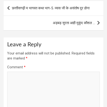
o
n
g
A
Post
छत्‍तीसगढ़ी म भागवत कथा भाग-5. व्‍यास जी के असंतोष दूर होना
o
er
p
navigation
k
p
अड़बड़ सुरता आही मुकुंद कौशल …
Leave a Reply
Your email address will not be published.
Required fields
are marked
*
Comment
*