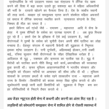
 प्रयोगधर्मिता के नये उदाहरण स्वरूप रक्षा मंत्रालय ने लैंगिक भेद खत्म 
करने की दिशा में बड़ा कदम उठाते हुए सशस्त्र बल मे महिला अधिकारियों 
की भर्ती के  दरवाजे खोलने का फैसला लिया है। देश के जाबाँज जवानों 
की तरह कार्य- व्यवहार एवं समतुल्यता प्राप्त करने संघर्षरत महिला अफसरों 
एवं समाज में लैंगिक समानता स्थापित करने  प्रयासरत संगठनो के लिए 
निश्चय ही मील का पत्थर है ।  

 हमारे विभिन्न धर्म ग्रंथों जैसे - रामायण , महाभारत  आदि मे सेना के 
क्षेत्र  मे पुरूष सैनिकों के वर्चस्व का प्रत्यक्ष प्रमाण हैं ।  अब कुछ मिथक 
टूट रहे हैं । हमारे देश के इतिहास में ऐसे कई उदाहरण है, जहॉं 
वीरांगनाओं ने पुरुषों के वर्चस्व को चुनौती देकर अपनी शौर्य प्रतिभा का लोहा 
मनवाया है। देवासुर संग्राम में महारानी कैकेयी की युद्धकला मे निपुणता 
इसका श्रेष्ठ उदाहरण है। रानी दुर्गावती, अहिल्याबाई होल्कर,रानी लक्ष्मी 
बाई, रजिया सुल्तान जैसी वीरांगनाओं के जौहर ऐतिहासिक धरोहर हैं । 
आदिकाल से युद्ध , रक्तपात और क्रूरता का प्रतीक रहा है। युद्ध मे 
विरोधी को पराजित करने नीति विरुद्ध सारे कार्य,अमानवीयता की पराकाष्ठा 
हुआ करती थी। क्रूर मुस्लिम आक्रमणकारियों ने भारतीय संस्कार और 
संस्कृति को रौंदकर नारियों पर अत्याचार की सीमा लाँघ दी थी । मुस्लिम 
शासकों के लगातार हमलों से सचेत रहने तात्कालीन राजा - महाराजा अपने 
राज्य के किशोर -किशोरियों को बराबर शस्त्र विद्या मुहैया कराते थे और 
सुकोमलांगी समझे जानी वाली किशोरियों को  युद्धकला मे निपुण  बना कर 
हर परिस्थितियों से निपटने तैयार कराते थे । 
अब जेंडर न्यूट्रल होती सेना में कथनी और करनी का अंतर मिट रहा है ।
लड़कियों को कोमलांगी समझकर सेना में शामिल होने से रोकती व्यवस्था में